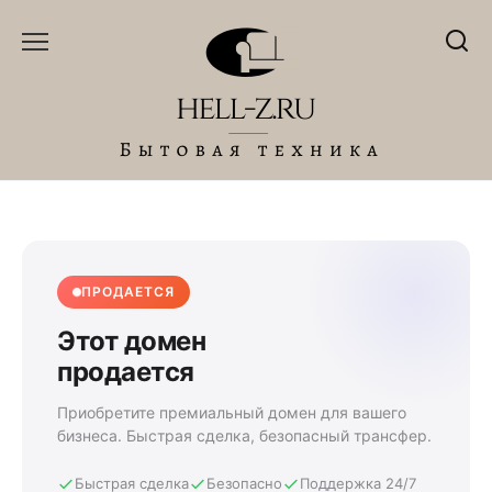
Перейти
к
содержанию
ПРОДАЕТСЯ
Этот домен
продается
Приобретите премиальный домен для вашего
бизнеса. Быстрая сделка, безопасный трансфер.
Быстрая сделка
Безопасно
Поддержка 24/7