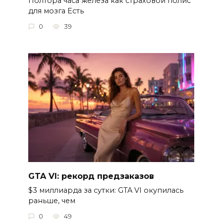
Полтора часа железа как страховой полис
для мозга Есть
0
39
GTA VI: рекорд предзаказов
$3 миллиарда за сутки: GTA VI окупилась
раньше, чем
0
49