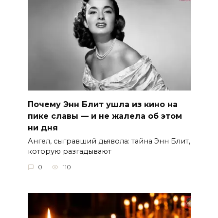
Почему Энн Блит ушла из кино на
пике славы — и не жалела об этом
ни дня
Ангел, сыгравший дьявола: тайна Энн Блит,
которую разгадывают
0
110