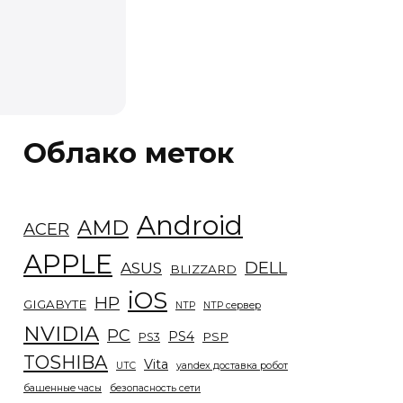
Облако меток
Android
AMD
ACER
APPLE
DELL
ASUS
BLIZZARD
iOS
HP
GIGABYTE
NTP
NTP сервер
NVIDIA
PC
PS4
PSP
PS3
TOSHIBA
Vita
UTC
yandex доставка робот
башенные часы
безопасность сети