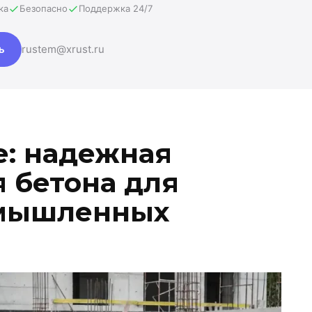
ка
Безопасно
Поддержка 24/7
ь
rustem@xrust.ru
е: надежная
 бетона для
омышленных