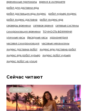
временные протоколы
время в интернете
робот для доставки еды
робот доставщик еды яндекс
робот курьер яндекс
робот яндекс доставка
робот яндекс еда
серверы времени
сетевое время
сетевые системы
точность времени
синхронизация времени
уличные часы
фасадные часы
хронометрия
часовая синхронизация
часовые механизмы
яндекс доставка робот
яндекс еда доставка робот
яндекс еда робот курьер
яндекс робот курьер
яндекс робот на улице
Сейчас читают
НОВОСТИ