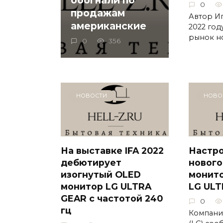
0
продажам
Автор И
американские
2022 год
рынок н
0
356
НОВОСТИ
НОВО
На выставке IFA 2022
Настро
дебютирует
нового
изогнутый OLED
монит
монитор LG ULTRA
LG ULT
GEAR с частотой 240
0
гц
Компания