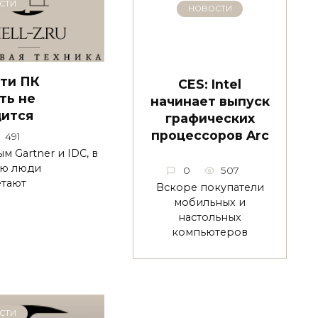
СТИ
НОВОСТИ
ти ПК
CES: Intel
ть не
начинает выпуск
дится
графических
процессоров Arc
491
м Gartner и IDC, в
ю люди
0
507
тают
Вскоре покупатели
мобильных и
настольных
компьютеров
СТИ