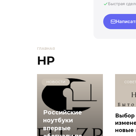
Быстрая сдел
Написат
ГЛАВНАЯ
HP
НОВОСТИ
СОВЕ
Российские
Выбор 
ноутбуки
измене
впервые
новые
обогнали по