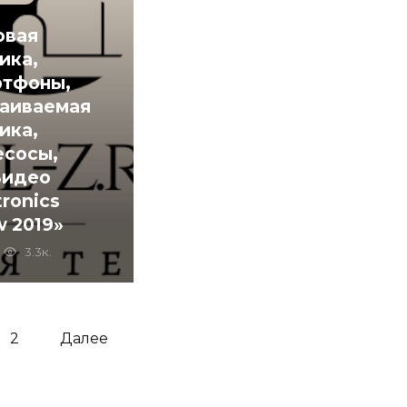
овая
ика,
ртфоны,
раиваемая
ика,
есосы,
Видео
tronics
 2019»
3.3к.
2
Далее