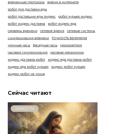
временные протоколы
время в интернете
робот для доставки еды
робот доставщик еды яндекс
робот курьер яндекс
робот яндекс доставка
робот яндекс еда
серверы времени
сетевое время
сетевые системы
точность времени
синхронизация времени
уличные часы
фасадные часы
хронометрия
часовая синхронизация
часовые механизмы
яндекс доставка робот
яндекс еда доставка робот
яндекс еда робот курьер
яндекс робот курьер
яндекс робот на улице
Сейчас читают
НОВОСТИ