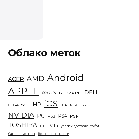
Облако меток
Android
AMD
ACER
APPLE
DELL
ASUS
BLIZZARD
iOS
HP
GIGABYTE
NTP
NTP сервер
NVIDIA
PC
PS4
PSP
PS3
TOSHIBA
Vita
UTC
yandex доставка робот
башенные часы
безопасность сети