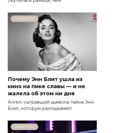
окупилась раньше, чем
НОВОСТИ
Почему Энн Блит ушла из
кино на пике славы — и не
жалела об этом ни дня
Ангел, сыгравший дьявола: тайна Энн
Блит, которую разгадывают
НОВОСТИ