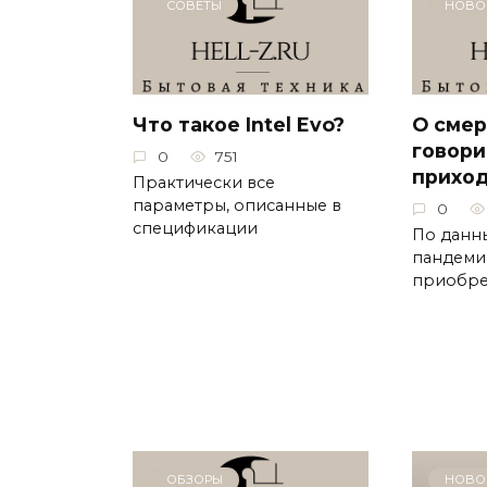
СОВЕТЫ
НОВО
Что такое Intel Evo?
О смер
говори
0
751
прихо
Практически все
параметры, описанные в
0
спецификации
По данны
пандеми
приобре
ОБЗОРЫ
НОВО