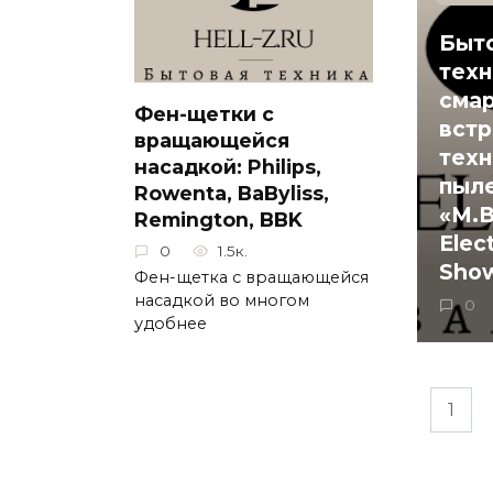
Быт
техн
сма
Фен-щетки с
вст
вращающейся
техн
насадкой: Philips,
пыл
Rowenta, BaByliss,
«М.
Remington, BBK
Elec
0
1.5к.
Show
Фен-щетка с вращающейся
насадкой во многом
0
удобнее
Пагинация
1
записей