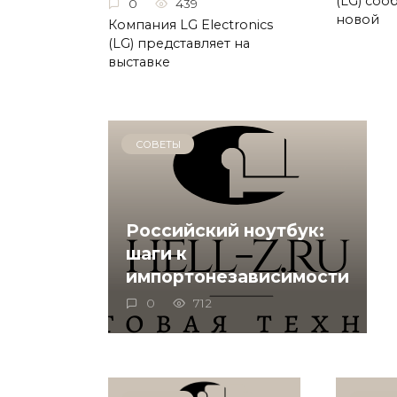
(LG) соо
0
439
новой
Компания LG Electronics
(LG) представляет на
выставке
СОВЕТЫ
Российский ноутбук:
шаги к
импортонезависимости
0
712