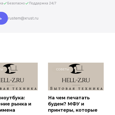
ка
Безопасно
Поддержка 24/7
ь
rustem@xrust.ru
ТЫ
СОВЕТЫ
ноутбука:
На чем печатать
ние рынка и
будем? МФУ и
 имена
принтеры, которые