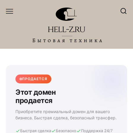
Перейти
к
содержанию
ПРОДАЕТСЯ
Этот домен
продается
Приобретите премиальный домен для вашего
бизнеса. Быстрая сделка, безопасный трансфер.
Быстрая сделка
Безопасно
Поддержка 24/7