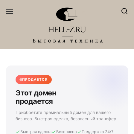
Перейти
к
содержанию
ПРОДАЕТСЯ
Этот домен
продается
Приобретите премиальный домен для вашего
бизнеса. Быстрая сделка, безопасный трансфер.
Быстрая сделка
Безопасно
Поддержка 24/7