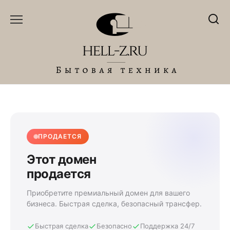
Перейти
к
содержанию
ПРОДАЕТСЯ
Этот домен
продается
Приобретите премиальный домен для вашего
бизнеса. Быстрая сделка, безопасный трансфер.
Быстрая сделка
Безопасно
Поддержка 24/7