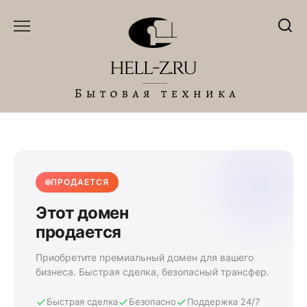
Перейти
к
содержанию
ПРОДАЕТСЯ
Этот домен
продается
Приобретите премиальный домен для вашего
бизнеса. Быстрая сделка, безопасный трансфер.
Быстрая сделка
Безопасно
Поддержка 24/7