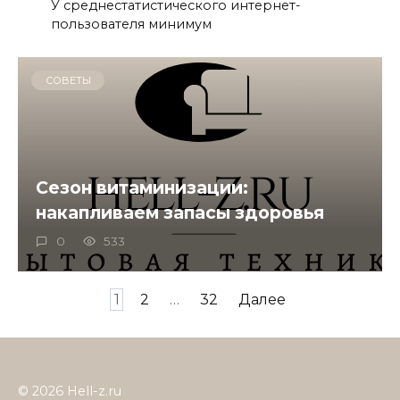
У среднестатистического интернет-
пользователя минимум
СОВЕТЫ
Сезон витаминизации:
накапливаем запасы здоровья
0
533
Пагинация
1
2
…
32
Далее
записей
© 2026 Hell-z.ru