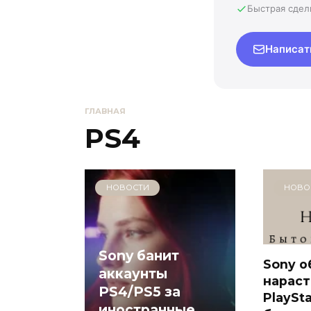
Быстрая сдел
Написат
ГЛАВНАЯ
PS4
НОВОСТИ
НОВО
Sony банит
Sony 
аккаунты
нараст
PS4/PS5 за
PlaySta
иностранные