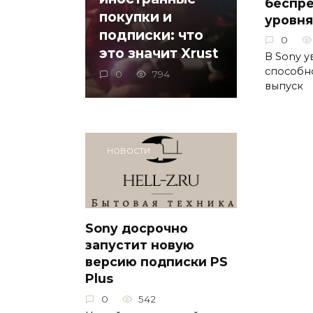
беспр
покупки и
уровня
подписки: что
0
это значит Xrust
В Sony у
способно
0
794
выпуск
НОВОСТИ
Sony досрочно
запустит новую
версию подписки PS
Plus
0
542