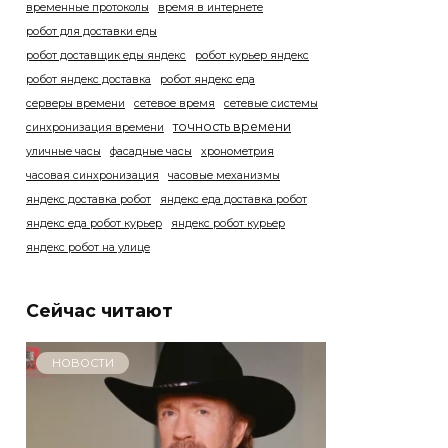
временные протоколы
время в интернете
робот для доставки еды
робот доставщик еды яндекс
робот курьер яндекс
робот яндекс доставка
робот яндекс еда
серверы времени
сетевое время
сетевые системы
точность времени
синхронизация времени
уличные часы
фасадные часы
хронометрия
часовая синхронизация
часовые механизмы
яндекс доставка робот
яндекс еда доставка робот
яндекс еда робот курьер
яндекс робот курьер
яндекс робот на улице
Сейчас читают
НОВОСТИ