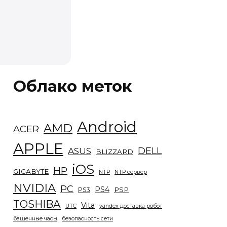
Облако меток
Android
AMD
ACER
APPLE
DELL
ASUS
BLIZZARD
iOS
HP
GIGABYTE
NTP
NTP сервер
NVIDIA
PC
PS4
PSP
PS3
TOSHIBA
Vita
UTC
yandex доставка робот
башенные часы
безопасность сети