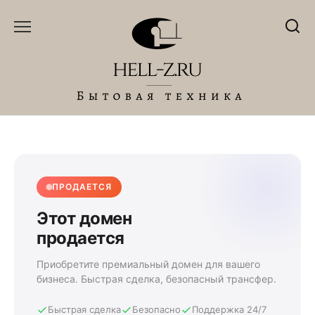
Перейти
к
содержанию
ПРОДАЕТСЯ
Этот домен
продается
Приобретите премиальный домен для вашего
бизнеса. Быстрая сделка, безопасный трансфер.
Быстрая сделка
Безопасно
Поддержка 24/7