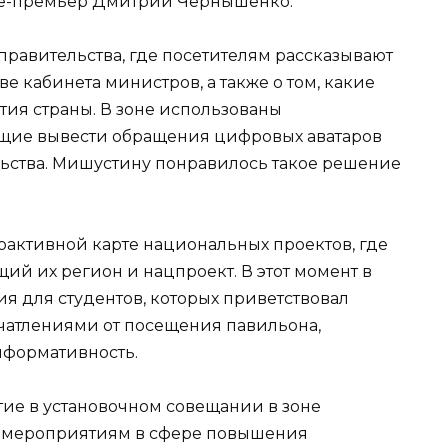
ице-премьер Дмитрий Чернышенко.
правительства, где посетителям рассказывают
аве кабинета министров, а также о том, какие
тия страны. В зоне использованы
щие вывести обращения цифровых аватаров
ьства. Мишустину понравилось такое решение
рактивной карте национальных проектов, где
ий их регион и нацпроект. В этот момент в
я для студентов, которых приветствовал
чатлениями от посещения павильона,
нформативность.
ие в установочном совещании в зоне
м мероприятиям в сфере повышения