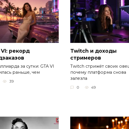
 VI: рекорд
Twitch и доходы
дзаказов
стримеров
ллиарда за сутки: GTA VI
Twitch стрижёт своих овец
илась раньше, чем
почему платформа снова
залезла
39
0
49