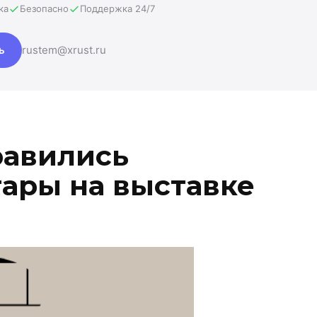
ка
Безопасно
Поддержка 24/7
ь
rustem@xrust.ru
равились
ары на выставке