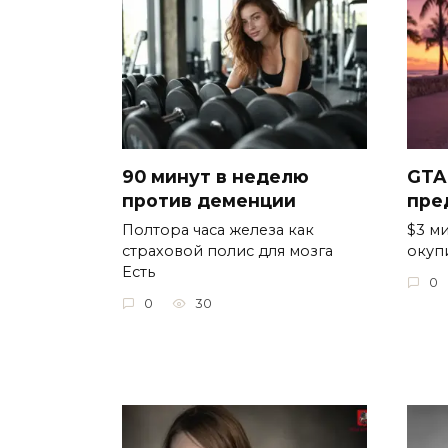
90 минут в неделю
GTA
против деменции
пре
Полтора часа железа как
$3 ми
страховой полис для мозга
окуп
Есть
0
0
30