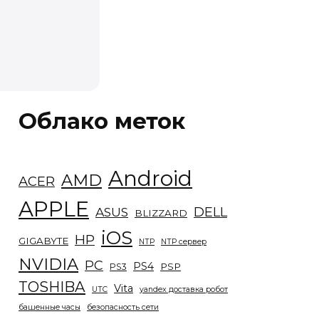
Облако меток
Android
AMD
ACER
APPLE
DELL
ASUS
BLIZZARD
iOS
HP
GIGABYTE
NTP
NTP сервер
NVIDIA
PC
PS4
PSP
PS3
TOSHIBA
Vita
UTC
yandex доставка робот
башенные часы
безопасность сети