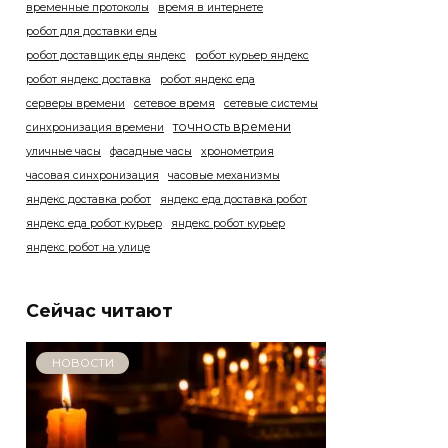
временные протоколы
время в интернете
робот для доставки еды
робот доставщик еды яндекс
робот курьер яндекс
робот яндекс доставка
робот яндекс еда
серверы времени
сетевое время
сетевые системы
точность времени
синхронизация времени
уличные часы
фасадные часы
хронометрия
часовая синхронизация
часовые механизмы
яндекс доставка робот
яндекс еда доставка робот
яндекс еда робот курьер
яндекс робот курьер
яндекс робот на улице
Сейчас читают
НОВОСТИ