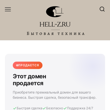
Перейти
к
содержанию
ПРОДАЕТСЯ
Этот домен
продается
Приобретите премиальный домен для вашего
бизнеса. Быстрая сделка, безопасный трансфер.
Быстрая сделка
Безопасно
Поддержка 24/7