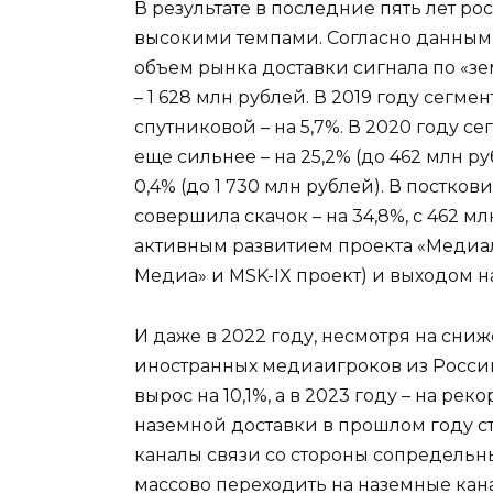
В результате в последние пять лет р
высокими темпами. Согласно данным 
объем рынка доставки сигнала по «зе
– 1 628 млн рублей. В 2019 году сегме
спутниковой – на 5,7%. В 2020 году с
еще сильнее – на 25,2% (до 462 млн ру
0,4% (до 1 730 млн рублей). В постко
совершила скачок – на 34,8%, с 462 мл
активным развитием проекта «Медиал
Медиа» и MSK-IX проект) и выходом 
И даже в 2022 году, несмотря на сни
иностранных медиаигроков из России
вырос на 10,1%, а в 2023 году – на р
наземной доставки в прошлом году с
каналы связи со стороны сопредельны
массово переходить на наземные кана