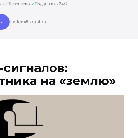
ка
Безопасно
Поддержка 24/7
ь
rustem@xrust.ru
-сигналов:
утника на «землю»