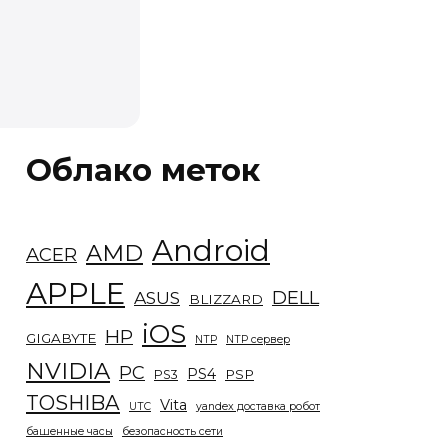
Облако меток
Android
AMD
ACER
APPLE
DELL
ASUS
BLIZZARD
iOS
HP
GIGABYTE
NTP
NTP сервер
NVIDIA
PC
PS4
PSP
PS3
TOSHIBA
Vita
UTC
yandex доставка робот
башенные часы
безопасность сети