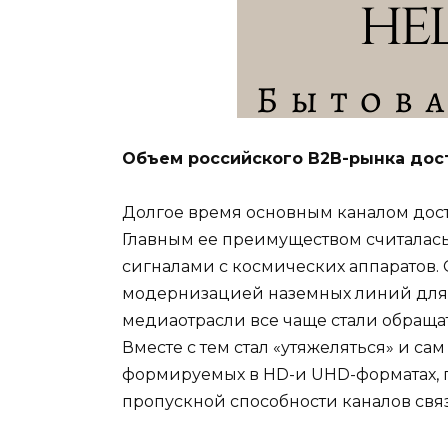
Объем российского В2B-рынка дос
Долгое время основным каналом дост
Главным ее преимуществом считалас
сигналами с космических аппаратов.
модернизацией наземных линий для 
медиаотрасли все чаще стали обращат
Вместе с тем стал «утяжеляться» и са
формируемых в HD-и UHD-форматах, п
пропускной способности каналов свя