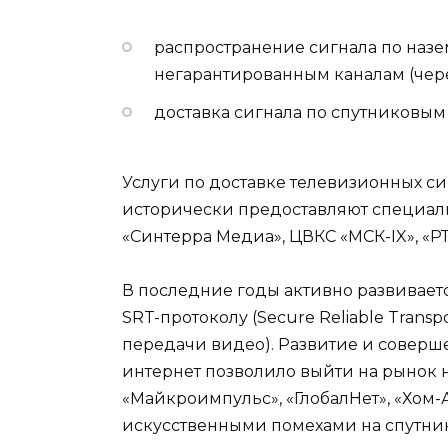
распространение сигнала по назе
негарантированным каналам (чере
доставка сигнала по спутниковым
Услуги по доставке телевизионных с
исторически предоставляют специали
«Синтерра Медиа», ЦВКС «МСК-IX», «РТ
В последние годы активно развиваетс
SRT-протоколу (Secure Reliable Trans
передачи видео). Развитие и соверш
интернет позволило выйти на рынок 
«Майкроимпульс», «ГлобалНет», «Хом-А
искусственными помехами на спутник