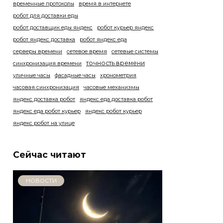
временные протоколы
время в интернете
робот для доставки еды
робот доставщик еды яндекс
робот курьер яндекс
робот яндекс доставка
робот яндекс еда
серверы времени
сетевое время
сетевые системы
точность времени
синхронизация времени
уличные часы
фасадные часы
хронометрия
часовая синхронизация
часовые механизмы
яндекс доставка робот
яндекс еда доставка робот
яндекс еда робот курьер
яндекс робот курьер
яндекс робот на улице
Сейчас читают
НОВОСТИ