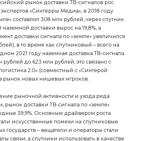
оссийский рынок доставки ТВ-сигналов рос
экспертов «Синтерры Медиа», в 2018 году
мле» составлял 308 млн рублей, через спутник
нт наземной доставки вырос на 19,8%, а
егмент доставки сигнала по «земле» увеличился
блей), в то время как спутниковый – всего на
видном 2021 году наземная доставка ТВ-сигнала
н рублей до 623 млн рублей, это связано с
огистика 2.0» (совместный с «Синтерой
на рынок новых нишевых игроков.
жение рыночной активности и ухода ряда
, рынок доставки ТВ-сигнала по «земле»
екордные 39,9%. Основным драйвером роста
тали искусственные помехи на спутниковые
х государств – вещатели и операторы стали
лы связи, а спутники использовать в качестве