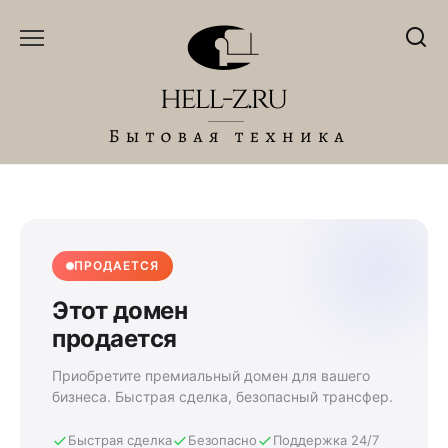
Перейти
к
содержанию
ПРОДАЕТСЯ
Этот домен
продается
Приобретите премиальный домен для вашего
бизнеса. Быстрая сделка, безопасный трансфер.
Быстрая сделка
Безопасно
Поддержка 24/7