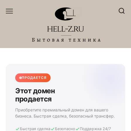
Перейти
к
содержанию
ПРОДАЕТСЯ
Этот домен
продается
Приобретите премиальный домен для вашего
бизнеса. Быстрая сделка, безопасный трансфер.
Быстрая сделка
Безопасно
Поддержка 24/7