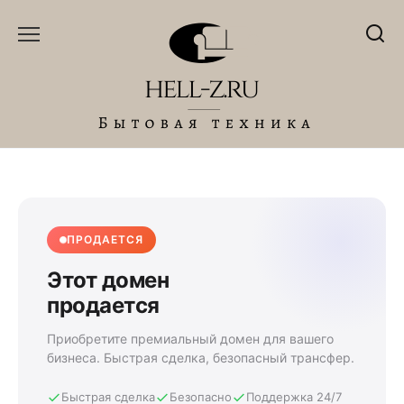
Перейти
к
содержанию
ПРОДАЕТСЯ
Этот домен
продается
Приобретите премиальный домен для вашего
бизнеса. Быстрая сделка, безопасный трансфер.
Быстрая сделка
Безопасно
Поддержка 24/7