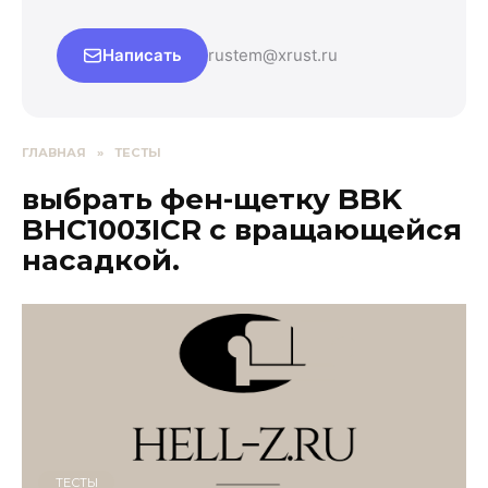
Написать
rustem@xrust.ru
ГЛАВНАЯ
»
ТЕСТЫ
выбрать фен-щетку BBK
BHC1003ICR с вращающейся
насадкой.
ТЕСТЫ