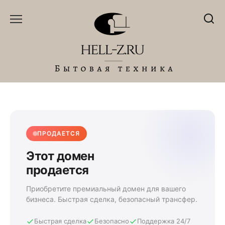
Перейти
к
содержанию
ПРОДАЕТСЯ
Этот домен
продается
Приобретите премиальный домен для вашего
бизнеса. Быстрая сделка, безопасный трансфер.
Быстрая сделка
Безопасно
Поддержка 24/7