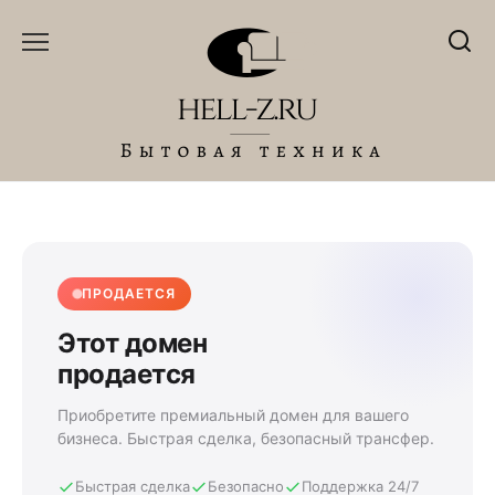
Перейти
к
содержанию
ПРОДАЕТСЯ
Этот домен
продается
Приобретите премиальный домен для вашего
бизнеса. Быстрая сделка, безопасный трансфер.
Быстрая сделка
Безопасно
Поддержка 24/7