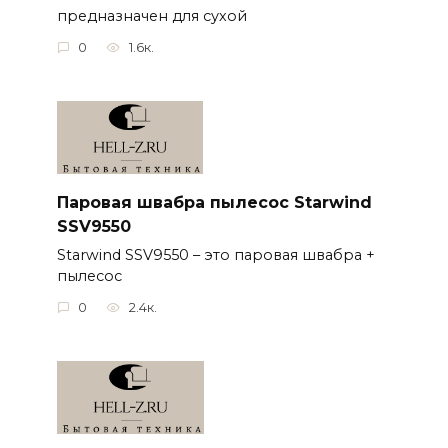
предназначен для сухой
0
1.6к.
Паровая швабра пылесос Starwind
SSV9550
Starwind SSV9550 – это паровая швабра +
пылесос
0
2.4к.