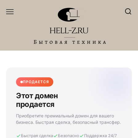
Перейти
к
содержанию
ПРОДАЕТСЯ
Этот домен
продается
Приобретите премиальный домен для вашего
бизнеса. Быстрая сделка, безопасный трансфер.
Быстрая сделка
Безопасно
Поддержка 24/7