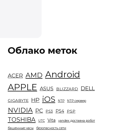
Облако меток
Android
AMD
ACER
APPLE
DELL
ASUS
BLIZZARD
iOS
HP
GIGABYTE
NTP
NTP сервер
NVIDIA
PC
PS4
PSP
PS3
TOSHIBA
Vita
UTC
yandex доставка робот
башенные часы
безопасность сети