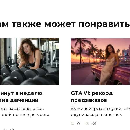
ам также может понравить
минут в неделю
GTA VI: рекорд
тив деменции
предзаказов
ора часа железа как
$3 миллиарда за сутки: GT
ховой полис для мозга
окупилась раньше, чем
0
49
39