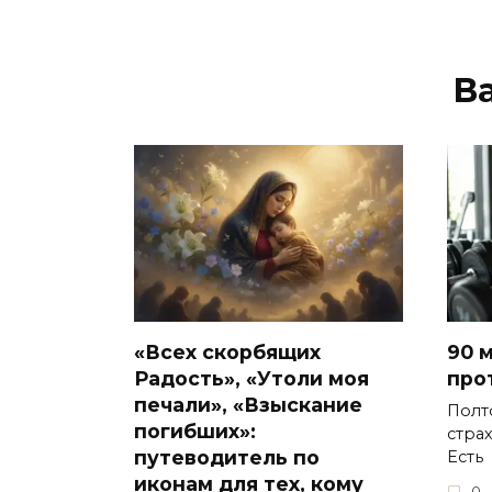
В
«Всех скорбящих
90 
Радость», «Утоли моя
про
печали», «Взыскание
Полт
погибших»:
стра
путеводитель по
Есть
иконам для тех, кому
0