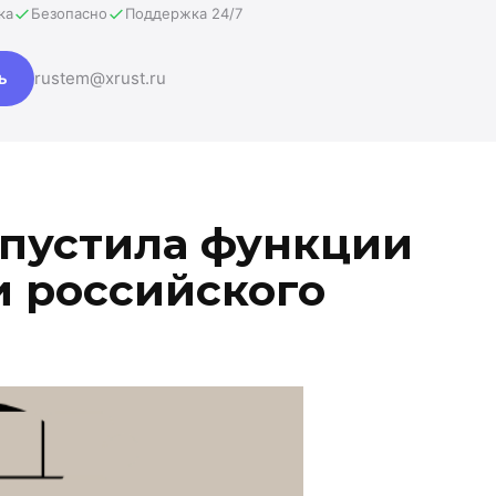
ка
Безопасно
Поддержка 24/7
ь
rustem@xrust.ru
апустила функции
 российского