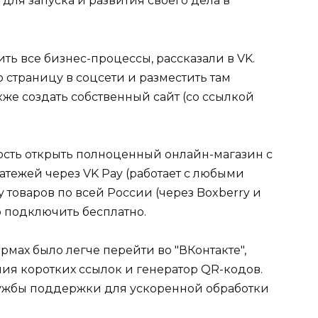
ля запуска и развития своего дела в
ь все бизнес-процессы, рассказали в VK.
страницу в соцсети и разместить там
акже создать собственный сайт (со ссылкой
ность открыть полноценный онлайн-магазин с
тежей через VK Pay (работает с любыми
 товаров по всей России (через Boxberry и
 подключить бесплатно.
мах было легче перейти во "ВКонтакте",
ия коротких ссылок и генератор QR-кодов.
лужбы поддержки для ускоренной обработки