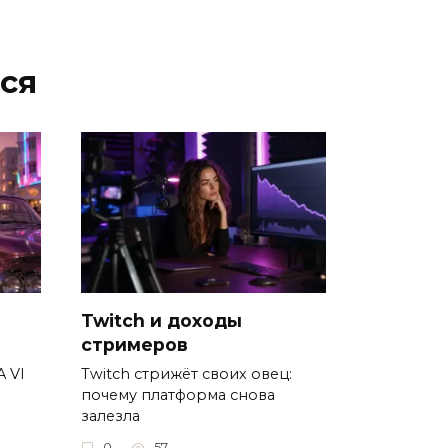
ся
Twitch и доходы
стримеров
A VI
Twitch стрижёт своих овец:
почему платформа снова
залезла
0
57