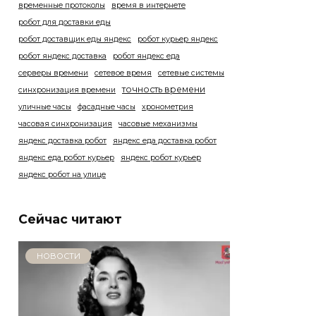
временные протоколы
время в интернете
робот для доставки еды
робот доставщик еды яндекс
робот курьер яндекс
робот яндекс доставка
робот яндекс еда
серверы времени
сетевое время
сетевые системы
точность времени
синхронизация времени
уличные часы
фасадные часы
хронометрия
часовая синхронизация
часовые механизмы
яндекс доставка робот
яндекс еда доставка робот
яндекс еда робот курьер
яндекс робот курьер
яндекс робот на улице
Сейчас читают
НОВОСТИ