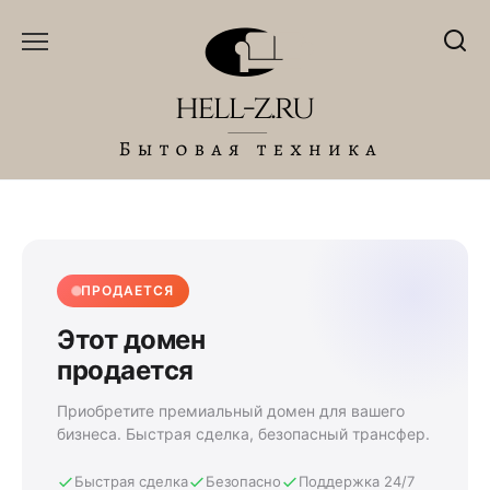
Перейти
к
содержанию
ПРОДАЕТСЯ
Этот домен
продается
Приобретите премиальный домен для вашего
бизнеса. Быстрая сделка, безопасный трансфер.
Быстрая сделка
Безопасно
Поддержка 24/7