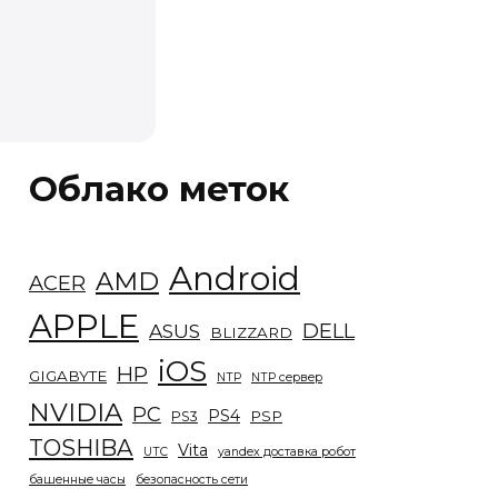
Облако меток
Android
AMD
ACER
APPLE
DELL
ASUS
BLIZZARD
iOS
HP
GIGABYTE
NTP
NTP сервер
NVIDIA
PC
PS4
PSP
PS3
TOSHIBA
Vita
UTC
yandex доставка робот
башенные часы
безопасность сети