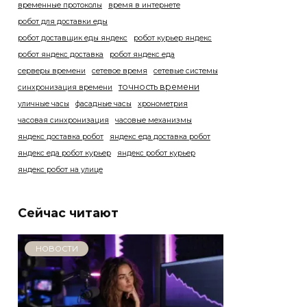
временные протоколы
время в интернете
робот для доставки еды
робот доставщик еды яндекс
робот курьер яндекс
робот яндекс доставка
робот яндекс еда
серверы времени
сетевое время
сетевые системы
точность времени
синхронизация времени
уличные часы
фасадные часы
хронометрия
часовая синхронизация
часовые механизмы
яндекс доставка робот
яндекс еда доставка робот
яндекс еда робот курьер
яндекс робот курьер
яндекс робот на улице
Сейчас читают
НОВОСТИ