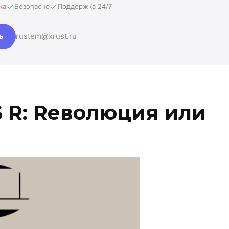
ка
Безопасно
Поддержка 24/7
ь
rustem@xrust.ru
S R: Rеволюция или