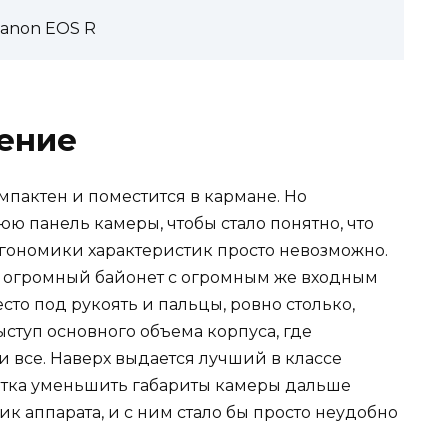
Canon EOS R
чение
омпактен и поместится в кармане. Но
юю панель камеры, чтобы стало понятно, что
ргономики характеристик просто невозможно.
т огромный байонет с огромным же входным
есто под рукоять и пальцы, ровно столько,
ступ основного объема корпуса, где
и все. Наверх выдается лучший в классе
тка уменьшить габариты камеры дальше
к аппаратa, и с ним стало бы просто неудобно