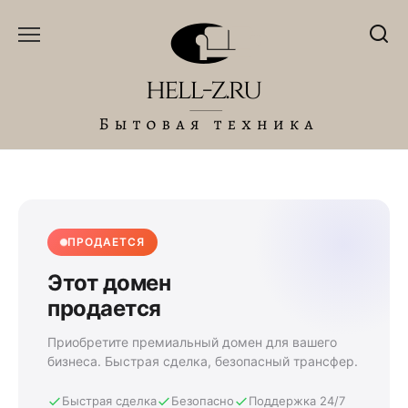
Перейти
к
содержанию
ПРОДАЕТСЯ
Этот домен
продается
Приобретите премиальный домен для вашего
бизнеса. Быстрая сделка, безопасный трансфер.
Быстрая сделка
Безопасно
Поддержка 24/7