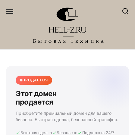
Перейти
к
содержанию
ПРОДАЕТСЯ
Этот домен
продается
Приобретите премиальный домен для вашего
бизнеса. Быстрая сделка, безопасный трансфер.
Быстрая сделка
Безопасно
Поддержка 24/7