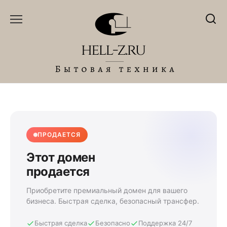
Перейти
к
содержанию
ПРОДАЕТСЯ
Этот домен
продается
Приобретите премиальный домен для вашего
бизнеса. Быстрая сделка, безопасный трансфер.
Быстрая сделка
Безопасно
Поддержка 24/7