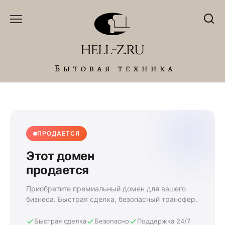
Перейти
к
содержанию
ПРОДАЕТСЯ
Этот домен
продается
Приобретите премиальный домен для вашего
бизнеса. Быстрая сделка, безопасный трансфер.
Быстрая сделка
Безопасно
Поддержка 24/7