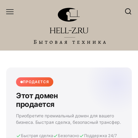
Перейти
к
содержанию
ПРОДАЕТСЯ
Этот домен
продается
Приобретите премиальный домен для вашего
бизнеса. Быстрая сделка, безопасный трансфер.
Быстрая сделка
Безопасно
Поддержка 24/7