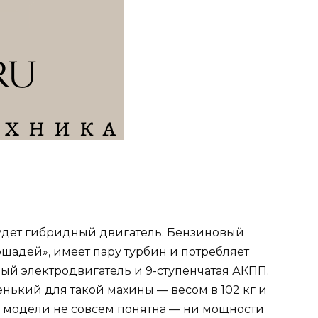
дет гибридный двигатель. Бензиновый
лошадей», имеет пару турбин и потребляет
ный электродвигатель и 9-ступенчатая АКПП.
енький для такой махины — весом в 102 кг и
ь» модели не совсем понятна — ни мощности