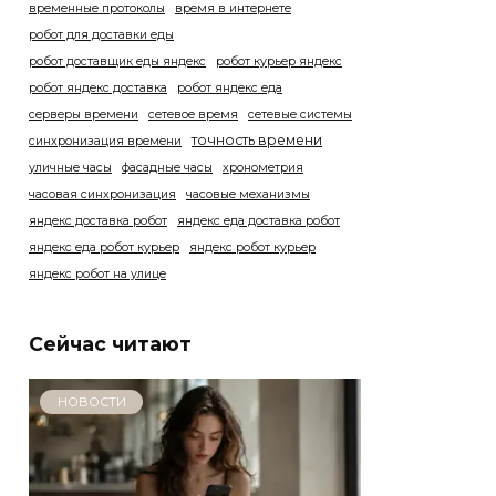
временные протоколы
время в интернете
робот для доставки еды
робот доставщик еды яндекс
робот курьер яндекс
робот яндекс доставка
робот яндекс еда
серверы времени
сетевое время
сетевые системы
точность времени
синхронизация времени
уличные часы
фасадные часы
хронометрия
часовая синхронизация
часовые механизмы
яндекс доставка робот
яндекс еда доставка робот
яндекс еда робот курьер
яндекс робот курьер
яндекс робот на улице
Сейчас читают
НОВОСТИ