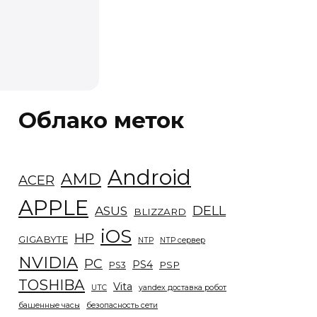
Облако меток
Android
AMD
ACER
APPLE
DELL
ASUS
BLIZZARD
iOS
HP
GIGABYTE
NTP
NTP сервер
NVIDIA
PC
PS4
PSP
PS3
TOSHIBA
Vita
UTC
yandex доставка робот
башенные часы
безопасность сети