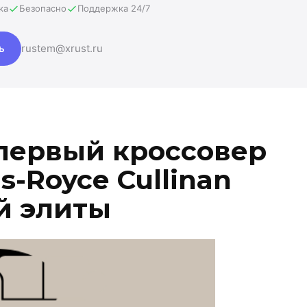
ка
Безопасно
Поддержка 24/7
ь
rustem@xrust.ru
первый кроссовер
s-Royce Cullinan
й элиты