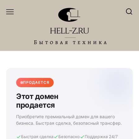
Перейти
к
содержанию
ПРОДАЕТСЯ
Этот домен
продается
Приобретите премиальный домен для вашего
бизнеса. Быстрая сделка, безопасный трансфер.
Быстрая сделка
Безопасно
Поддержка 24/7