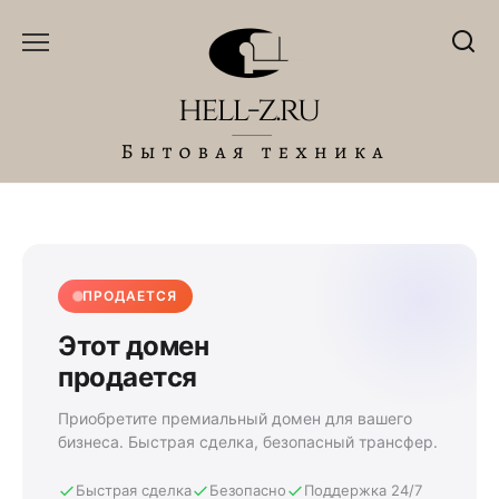
Перейти
к
содержанию
ПРОДАЕТСЯ
Этот домен
продается
Приобретите премиальный домен для вашего
бизнеса. Быстрая сделка, безопасный трансфер.
Быстрая сделка
Безопасно
Поддержка 24/7