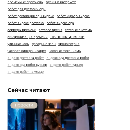
временные протоколы
время в интернете
робот для доставки еды
робот доставщик еды яндекс
робот курьер яндекс
робот яндекс доставка
робот яндекс еда
серверы времени
сетевое время
сетевые системы
точность времени
синхронизация времени
уличные часы
фасадные часы
хронометрия
часовая синхронизация
часовые механизмы
яндекс доставка робот
яндекс еда доставка робот
яндекс еда робот курьер
яндекс робот курьер
яндекс робот на улице
Сейчас читают
НОВОСТИ