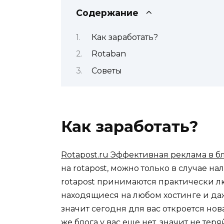
Содержание
Как заработать?
Rotaban
Советы
Как заработать?
Rotapost.ru Эффективная реклама в бл
на rotapost, можно только в случае на
rotapost принимаются практически лю
находящиеся на любом хостинге и даже t
значит сегодня для вас откроется нов
же блога у вас еще нет, значит не тер