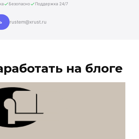
ка
Безопасно
Поддержка 24/7
ь
rustem@xrust.ru
заработать на блоге