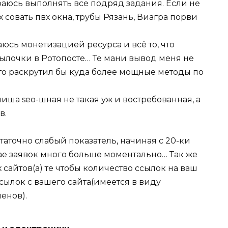
ираюсь выполнять все подряд задания. Если не
х совать пвх окна, трубы Рязань, Виагра порви
аюсь монетизацией ресурса и всё то, что
ссылочки в Ротопосте… Те мани вывод меня не
, то раскрутил бы куда более мощные методы по
 ниша seo-шная не такая уж и востребованная, а
в.
таточно слабый показатель, начиная с 20-ки
чае заявок много больше моментально… Так же
сайтов(а) те чтобы количество ссылок на ваш
сылок с вашего сайта(имеется в виду
енов).