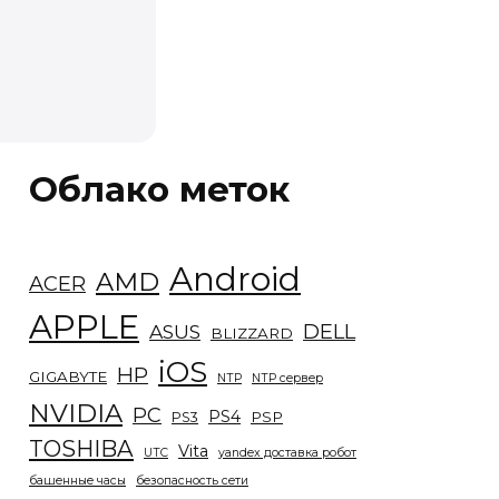
Облако меток
Android
AMD
ACER
APPLE
DELL
ASUS
BLIZZARD
iOS
HP
GIGABYTE
NTP
NTP сервер
NVIDIA
PC
PS4
PSP
PS3
TOSHIBA
Vita
UTC
yandex доставка робот
башенные часы
безопасность сети