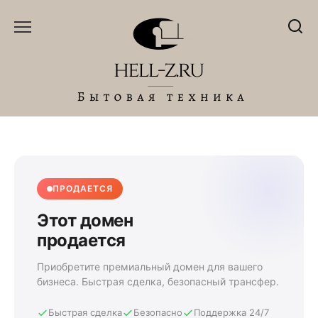
Перейти
к
содержанию
ПРОДАЕТСЯ
Этот домен
продается
Приобретите премиальный домен для вашего
бизнеса. Быстрая сделка, безопасный трансфер.
Быстрая сделка
Безопасно
Поддержка 24/7