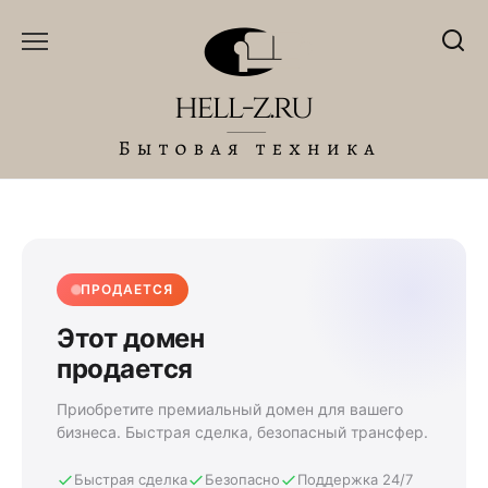
Перейти
к
содержанию
ПРОДАЕТСЯ
Этот домен
продается
Приобретите премиальный домен для вашего
бизнеса. Быстрая сделка, безопасный трансфер.
Быстрая сделка
Безопасно
Поддержка 24/7