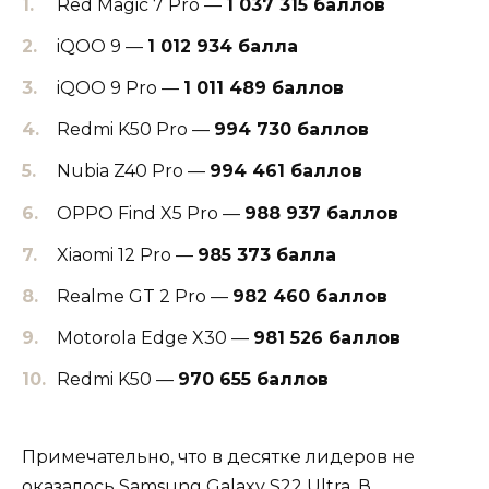
Red Magic 7 Pro —
1 037 315 баллов
iQOO 9 —
1 012 934 балла
iQOO 9 Pro —
1 011 489 баллов
Redmi K50 Pro —
994 730 баллов
Nubia Z40 Pro —
994 461 баллов
OPPO Find X5 Pro —
988 937 баллов
Xiaomi 12 Pro —
985 373 балла
Realme GT 2 Pro —
982 460 баллов
Motorola Edge X30 —
981 526 баллов
Redmi K50 —
970 655 баллов
Примечательно, что в десятке лидеров не
оказалось Samsung Galaxy S22 Ultra. В