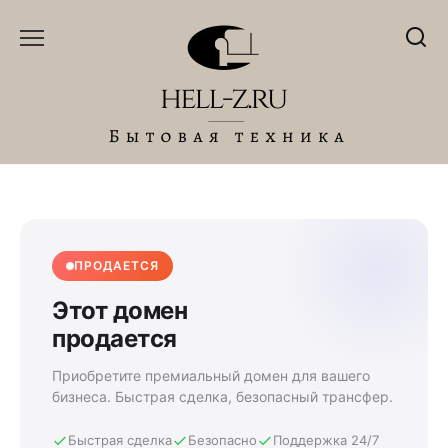
Перейти
к
содержанию
ПРОДАЕТСЯ
Этот домен
продается
Приобретите премиальный домен для вашего
бизнеса. Быстрая сделка, безопасный трансфер.
Быстрая сделка
Безопасно
Поддержка 24/7