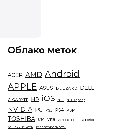
Облако меток
Android
AMD
ACER
APPLE
DELL
ASUS
BLIZZARD
iOS
HP
GIGABYTE
NTP
NTP сервер
NVIDIA
PC
PS4
PSP
PS3
TOSHIBA
Vita
UTC
yandex доставка робот
башенные часы
безопасность сети