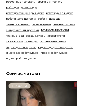
временные протоколы
время в интернете
робот для доставки еды
робот доставщик еды яндекс
робот курьер яндекс
робот яндекс доставка
робот яндекс еда
серверы времени
сетевое время
сетевые системы
точность времени
синхронизация времени
уличные часы
фасадные часы
хронометрия
часовая синхронизация
часовые механизмы
яндекс доставка робот
яндекс еда доставка робот
яндекс еда робот курьер
яндекс робот курьер
яндекс робот на улице
Сейчас читают
НОВОСТИ