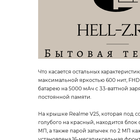
Что касается остальных характеристи
максимальной яркостью 600 нит, FHD+
батарею на 5000 мАч с 33-ваттной зар
постоянной памяти.
На крышке Realme V25, которая под с
голубого на красный, находится блок
МП, а также парой затычек по 2 МП к
установлена 16-мегапиксельная фронт