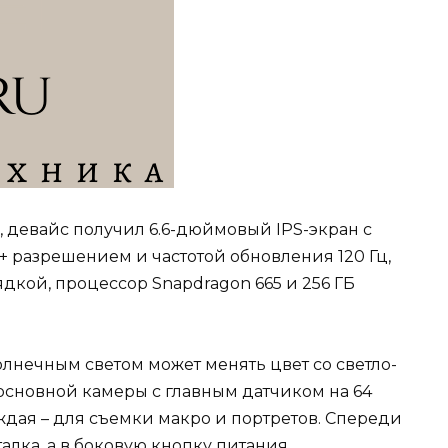
к, девайс получил 6.6-дюймовый IPS-экран с
 разрешением и частотой обновления 120 Гц,
ядкой, процессор Snapdragon 665 и 256 ГБ
олнечным светом может менять цвет со светло-
 основной камеры с главным датчиком на 64
аждая – для съемки макро и портретов. Спереди
алка, а в боковую кнопку питания