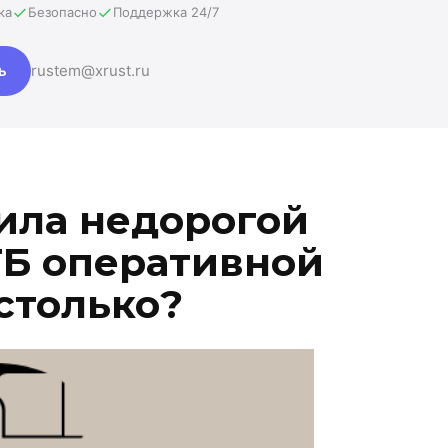
ка
Безопасно
Поддержка 24/7
ь
rustem@xrust.ru
ила недорогой
ГБ оперативной
столько?