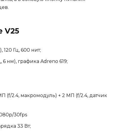
цев.
e V25
, 120 Гц, 600 нит;
, 6 нм), графика Adreno 619;
МП (f/2.4, макромодуль) + 2 МП (f/2.4, датчик
1080p/30fps
рядка 33 Вт;