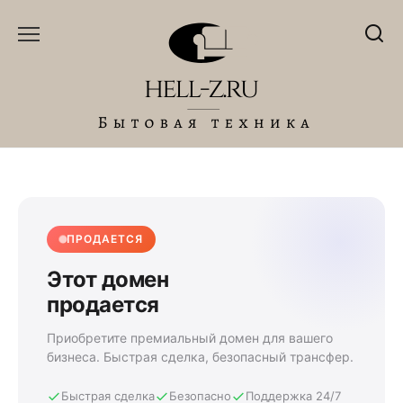
Перейти
к
содержанию
ПРОДАЕТСЯ
Этот домен
продается
Приобретите премиальный домен для вашего
бизнеса. Быстрая сделка, безопасный трансфер.
Быстрая сделка
Безопасно
Поддержка 24/7