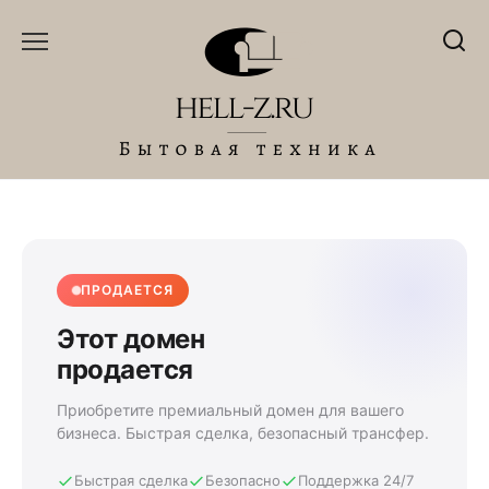
Перейти
к
содержанию
ПРОДАЕТСЯ
Этот домен
продается
Приобретите премиальный домен для вашего
бизнеса. Быстрая сделка, безопасный трансфер.
Быстрая сделка
Безопасно
Поддержка 24/7