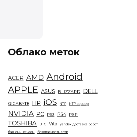
Облако меток
Android
AMD
ACER
APPLE
DELL
ASUS
BLIZZARD
iOS
HP
GIGABYTE
NTP
NTP сервер
NVIDIA
PC
PS4
PSP
PS3
TOSHIBA
Vita
UTC
yandex доставка робот
башенные часы
безопасность сети