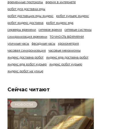
временные протоколы
время в интернете
робот для доставки еды
робот доставщик еды яндекс
робот курьер яндекс
робот яндекс доставка
робот яндекс еда
серверы времени
сетевое время
сетевые системы
точность времени
синхронизация времени
уличные часы
фасадные часы
хронометрия
часовая синхронизация
часовые механизмы
яндекс доставка робот
яндекс еда доставка робот
яндекс еда робот курьер
яндекс робот курьер
яндекс робот на улице
Сейчас читают
НОВОСТИ