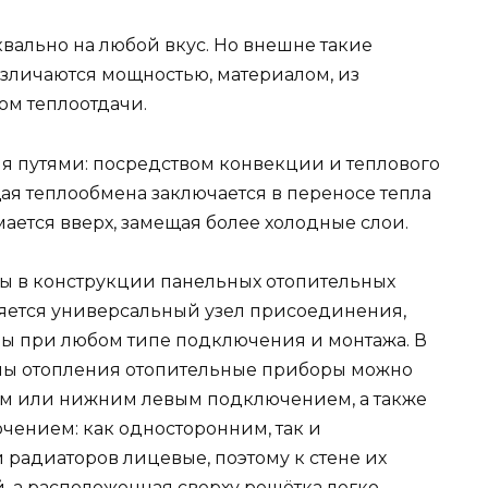
квально на любой вкус. Но внешне такие
зличаются мощностью, материалом, из
ом теплоотдачи.
я путями: посредством конвекции и теплового
ая теплообмена заключается в переносе тепла
ается вверх, замещая более холодные слои.
ны в конструкции панельных отопительных
ляется универсальный узел присоединения,
ы при любом типе подключения и монтажа. В
мы отопления отопительные приборы можно
м или нижним левым подключением, а также
ением: как односторонним, так и
 радиаторов лицевые, поэтому к стене их
, а расположенная сверху решётка легко