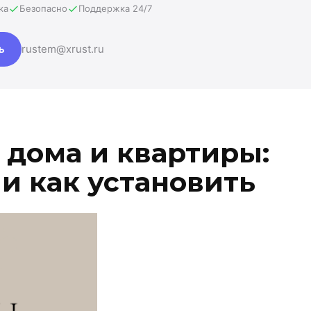
ка
Безопасно
Поддержка 24/7
ь
rustem@xrust.ru
 дома и квартиры:
и как установить