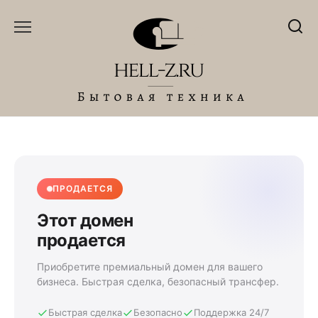
Перейти
к
содержанию
ПРОДАЕТСЯ
Этот домен
продается
Приобретите премиальный домен для вашего
бизнеса. Быстрая сделка, безопасный трансфер.
Быстрая сделка
Безопасно
Поддержка 24/7