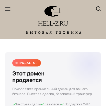
Перейти
к
содержанию
ПРОДАЕТСЯ
Этот домен
продается
Приобретите премиальный домен для вашего
бизнеса. Быстрая сделка, безопасный трансфер.
Быстрая сделка
Безопасно
Поддержка 24/7