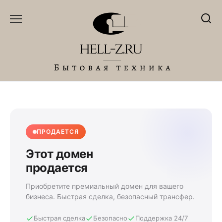
Перейти
к
содержанию
ПРОДАЕТСЯ
Этот домен
продается
Приобретите премиальный домен для вашего
бизнеса. Быстрая сделка, безопасный трансфер.
Быстрая сделка
Безопасно
Поддержка 24/7