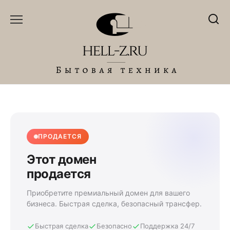
Перейти
к
содержанию
ПРОДАЕТСЯ
Этот домен
продается
Приобретите премиальный домен для вашего
бизнеса. Быстрая сделка, безопасный трансфер.
Быстрая сделка
Безопасно
Поддержка 24/7