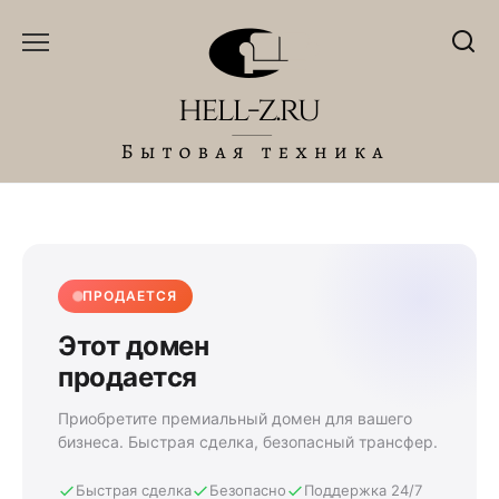
Перейти
к
содержанию
ПРОДАЕТСЯ
Этот домен
продается
Приобретите премиальный домен для вашего
бизнеса. Быстрая сделка, безопасный трансфер.
Быстрая сделка
Безопасно
Поддержка 24/7