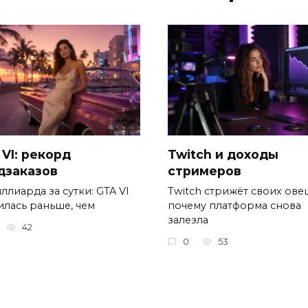
 VI: рекорд
Twitch и доходы
дзаказов
стримеров
ллиарда за сутки: GTA VI
Twitch стрижёт своих овец
илась раньше, чем
почему платформа снова
залезла
42
0
53