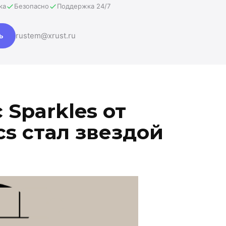
ка
Безопасно
Поддержка 24/7
ь
rustem@xrust.ru
Sparkles от
s стал звездой