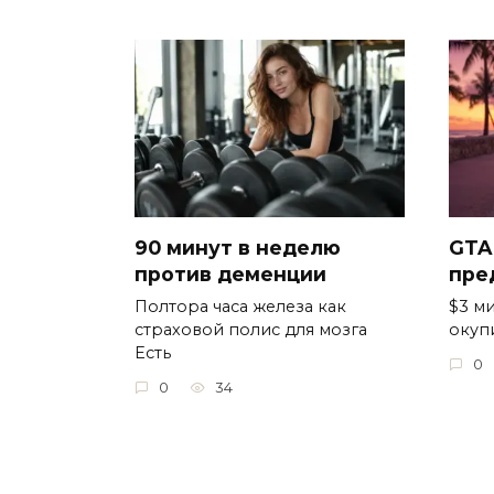
90 минут в неделю
GTA
против деменции
пре
Полтора часа железа как
$3 ми
страховой полис для мозга
окуп
Есть
0
0
34