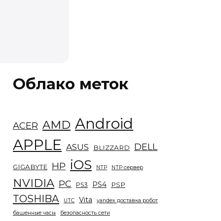
Облако меток
Android
AMD
ACER
APPLE
DELL
ASUS
BLIZZARD
iOS
HP
GIGABYTE
NTP
NTP сервер
NVIDIA
PC
PS4
PSP
PS3
TOSHIBA
Vita
UTC
yandex доставка робот
башенные часы
безопасность сети