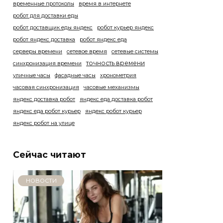
временные протоколы
время в интернете
робот для доставки еды
робот доставщик еды яндекс
робот курьер яндекс
робот яндекс доставка
робот яндекс еда
серверы времени
сетевое время
сетевые системы
точность времени
синхронизация времени
уличные часы
фасадные часы
хронометрия
часовая синхронизация
часовые механизмы
яндекс доставка робот
яндекс еда доставка робот
яндекс еда робот курьер
яндекс робот курьер
яндекс робот на улице
Сейчас читают
НОВОСТИ