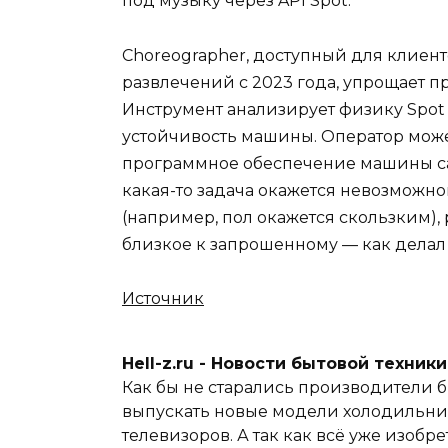
под музыку через API Spot.
Choreographer, доступный для клиент
развлечений с 2023 года, упрощает п
Инструмент анализирует физику Spo
устойчивость машины. Оператор може
программное обеспечение машины с
какая-то задача окажется невозмож
(например, пол окажется скользким),
близкое к запрошенному — как делал
Источник
Hell-z.ru - Новости бытовой техник
Как бы не старались производители б
выпускать новые модели холодильник
телевизоров. А так как всё уже изобре