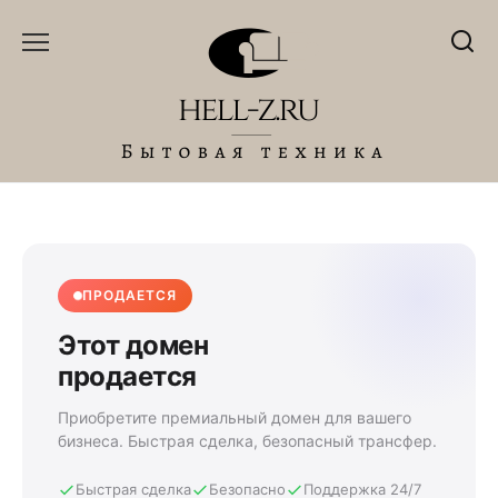
Перейти
к
содержанию
ПРОДАЕТСЯ
Этот домен
продается
Приобретите премиальный домен для вашего
бизнеса. Быстрая сделка, безопасный трансфер.
Быстрая сделка
Безопасно
Поддержка 24/7