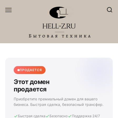
Перейти
к
содержанию
ПРОДАЕТСЯ
Этот домен
продается
Приобретите премиальный домен для вашего
бизнеса. Быстрая сделка, безопасный трансфер.
Быстрая сделка
Безопасно
Поддержка 24/7