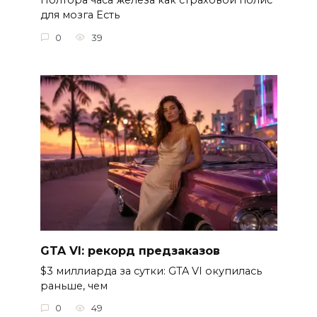
Полтора часа железа как страховой полис
для мозга Есть
0
39
GTA VI: рекорд предзаказов
$3 миллиарда за сутки: GTA VI окупилась
раньше, чем
0
49