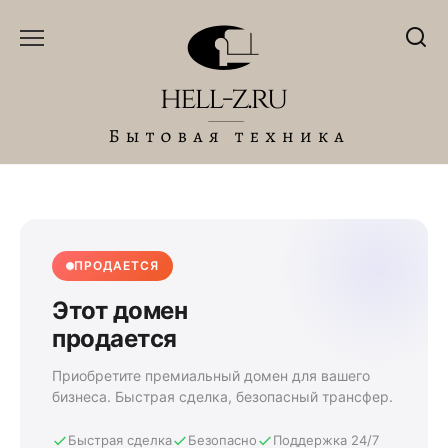
Перейти
к
содержанию
ПРОДАЕТСЯ
Этот домен
продается
Приобретите премиальный домен для вашего
бизнеса. Быстрая сделка, безопасный трансфер.
Быстрая сделка
Безопасно
Поддержка 24/7