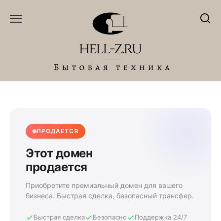
Перейти
к
содержанию
ПРОДАЕТСЯ
Этот домен
продается
Приобретите премиальный домен для вашего
бизнеса. Быстрая сделка, безопасный трансфер.
Быстрая сделка
Безопасно
Поддержка 24/7