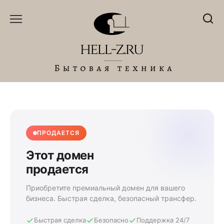
Перейти
к
содержанию
ПРОДАЕТСЯ
Этот домен
продается
Приобретите премиальный домен для вашего
бизнеса. Быстрая сделка, безопасный трансфер.
Быстрая сделка
Безопасно
Поддержка 24/7