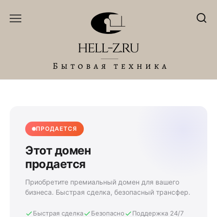
Перейти
к
содержанию
ПРОДАЕТСЯ
Этот домен
продается
Приобретите премиальный домен для вашего
бизнеса. Быстрая сделка, безопасный трансфер.
Быстрая сделка
Безопасно
Поддержка 24/7