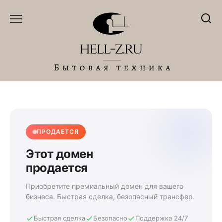
Перейти
к
содержанию
ПРОДАЕТСЯ
Этот домен
продается
Приобретите премиальный домен для вашего
бизнеса. Быстрая сделка, безопасный трансфер.
Быстрая сделка
Безопасно
Поддержка 24/7